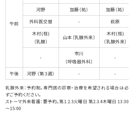
河野
加藤（祐）
加藤（祐）
外科医交替
-
萩原
午前
木村(桂)
木村(桂)
山本〔乳腺外来〕
〔乳腺〕
〔乳腺外来〕
市川
-
-
〔呼吸器外科〕
午後
河野 （第３週）
-
-
乳腺外来：予約制。専門医の診察・治療を希望される場合は必
ずご予約ください。
ストーマ外来看護：要予約。第1.2.3火曜日 第2.3.4木曜日 13:30
～15:00