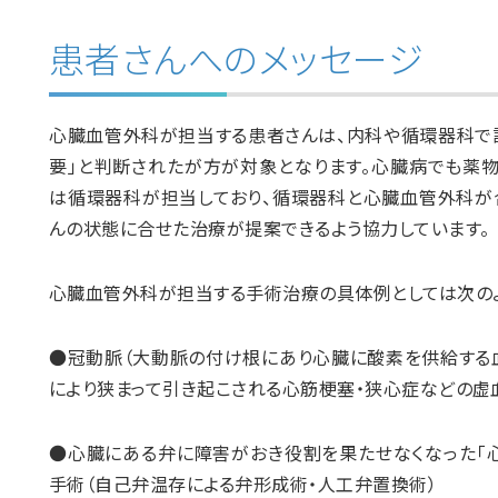
患者さんへのメッセージ
心臓血管外科が担当する患者さんは、内科や循環器科で
要」と判断されたが方が対象となります。心臓病でも薬
は循環器科が担当しており、循環器科と心臓血管外科が
んの状態に合せた治療が提案できるよう協力しています。
心臓血管外科が担当する手術治療の具体例としては次のよ
●冠動脈（大動脈の付け根にあり心臓に酸素を供給する
により狭まって引き起こされる心筋梗塞・狭心症などの虚
●心臓にある弁に障害がおき役割を果たせなくなった「
手術（自己弁温存による弁形成術・人工弁置換術）