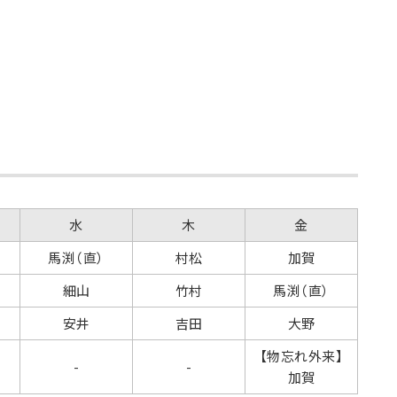
水
木
金
馬渕（直）
村松
加賀
細山
竹村
馬渕（直）
安井
吉田
大野
【物忘れ外来】
-
-
加賀