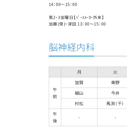
14：00～15：00
第2・3金曜日【ﾍﾟｰｽﾒｰｶｰ外来】
加藤(俊)・津田 13：00～15：00
脳神経内科
月
火
加賀
柴野
午
細山
今井
前
村松
馬渕（千）
午
-
-
後