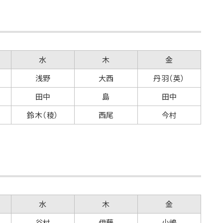
水
木
金
浅野
大西
丹羽（英）
田中
島
田中
鈴木（稜）
西尾
今村
水
木
金
谷村
伊藤
小嶋