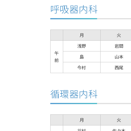
呼吸器内科
月
火
浅野
岩間
午
島
山本
前
今村
西尾
循環器内科
月
火
谷村
佐々木