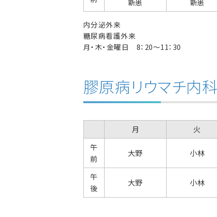
新患
新患
内分泌外来
糖尿病看護外来
月・木・金曜日 8：20～11：30
膠原病リウマチ内
月
火
午
大野
小林
前
午
大野
小林
後