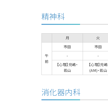
精神科
月
火
市田
市田
午
-
-
前
【心理】児嶋・
【心理】児嶋
若山
(AM)・若山
消化器内科