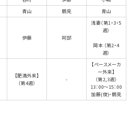
青山
鶴見
青山
浅妻（第1・3・5
週）
伊藤
阿部
岡本 （第2・4
週）
【ペースメーカ
ー外来】
【肥満外来】
-
（第2,3週）
（第4週）
13：00～15：00
加藤(俊)・鶴見