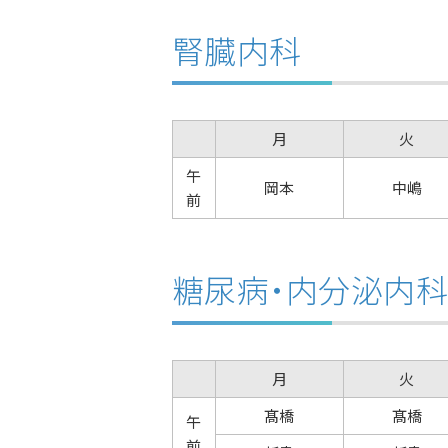
腎臓内科
月
火
午
岡本
中嶋
前
糖尿病・内分泌内
月
火
髙橋
髙橋
午
前