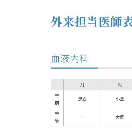
外来担当医師
血液内科
月
火
午
足立
小島
前
午
－
大鹿
後