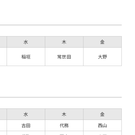
水
木
金
稲垣
常世田
大野
科
水
木
金
吉田
代務
西山