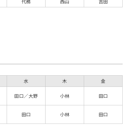
代務
西山
吉田
科
水
木
金
田口／大野
小林
田口
田口
小林
田口