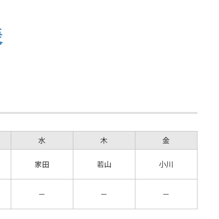
表
水
木
金
家田
若山
小川
－
－
－