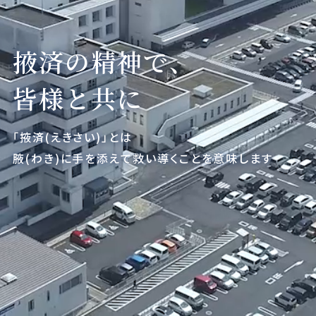
掖済の精神で、
皆様と共に
「掖済(えきさい)」とは
腋(わき)に手を添えて救い導くことを意味します