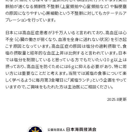
脈拍が速くなる頻脈性不整脈（上室頻拍や心室頻拍など）や脳梗塞
の原因になりやすい心房細動という不整脈に対してもカテーテルア
ブレーションを行っています。
日本には高血圧症患者が3千万人いると言われており、高血圧は心
不全（心臓の働きが弱くなり、血液を全身に送れない状況）を引き起
こす原因となっています。高血圧症の原因は塩分の過剰摂取で、食
塩の摂取量と経年的な血圧上昇は比例すると言われています。日本
では塩分を制限していると思っている方でもだいたい1０ｇ以上は
摂っており、高血圧を防ぐためには6ｇに抑える必要があり、特に若
い方には重要なことだと考えます。当院では減塩の食事について楽
しく学べるように毎月第3金曜日に「減塩ランチ」という企画をやって
いますので、ご興味をもたれた方は主治医にご相談ください。
2025.8更新