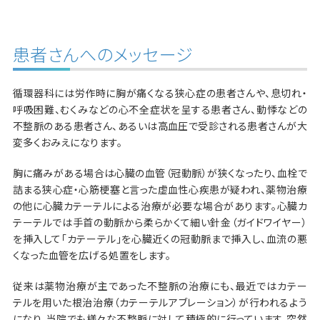
患者さんへのメッセージ
循環器科には労作時に胸が痛くなる狭心症の患者さんや、息切れ・
呼吸困難、むくみなどの心不全症状を呈する患者さん、動悸などの
不整脈のある患者さん、あるいは高血圧で受診される患者さんが大
変多くおみえになります。
胸に痛みがある場合は心臓の血管（冠動脈）が狭くなったり、血栓で
詰まる狭心症・心筋梗塞と言った虚血性心疾患が疑われ、薬物治療
の他に心臓カテーテルによる治療が必要な場合があります。心臓カ
テーテルでは手首の動脈から柔らかくて細い針金（ガイドワイヤー）
を挿入して「カテーテル」を心臓近くの冠動脈まで挿入し、血流の悪
くなった血管を広げる処置をします。
従来は薬物治療が主であった不整脈の治療にも、最近ではカテー
テルを用いた根治治療（カテーテルアブレーション）が行われるよう
になり、当院でも様々な不整脈に対して積極的に行っています。突然