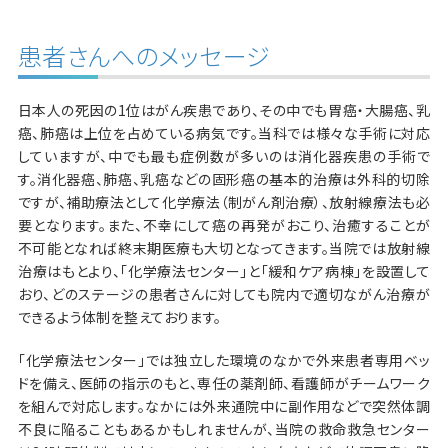
患者さんへのメッセージ
日本人の死因の1位はがん疾患であり、その中でも胃癌・大腸癌、乳
癌、肺癌は上位を占めている病気です。当科では様々な手術に対応
していますが、中でも最も症例数が多いのは消化器疾患の手術で
す。消化器癌、肺癌、乳癌などの固形癌の基本的治療は外科的切除
ですが、補助療法として化学療法（制がん剤治療）、放射線療法も必
要となります。また、不幸にして癌の再発がおこり、治癒することが
不可能となれば終末期医療も大切となってきます。当院では放射線
治療はもとより、「化学療法センター」と「緩和ケア病棟」を設置して
おり、どのステージの患者さんに対しても院内で適切ながん治療が
できるよう体制を整えております。
「化学療法センター」では独立した環境のなかで外来患者専用ベッ
ドを備え、医師の指示のもと、専任の薬剤師、看護師がチームワーク
を組んで対応します。なかには外来通院中に副作用などで突然体調
不良に陥ることもあるかもしれませんが、当院の救命救急センター