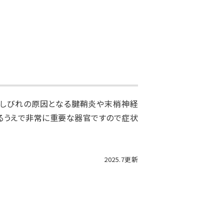
やしびれの原因となる腱鞘炎や末梢神経
るうえで⾮常に重要な器官ですので症状
2025.7更新