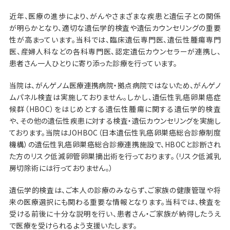
近年、医療の進歩により、がんやさまざまな疾患と遺伝子との関係
が明らかとなり、適切な遺伝学的検査や遺伝カウンセリングの重要
性が高まっています。当科では、臨床遺伝専門医、遺伝性腫瘍専門
医、産婦人科などの各科専門医、認定遺伝カウンセラーが連携し、
患者さん一人ひとりに寄り添った診療を行っています。
当院は、がんゲノム医療連携病院・拠点病院ではないため、がんゲノ
ムパネル検査は実施しておりません。しかし、遺伝性乳癌卵巣癌症
候群（HBOC）をはじめとする遺伝性腫瘍に関する遺伝学的検査
や、その他の遺伝性疾患に対する検査・遺伝カウンセリングを実施し
ております。当院はJOHBOC（日本遺伝性乳癌卵巣癌総合診療制度
機構）の遺伝性乳癌卵巣癌総合診療連携施設で、HBOCと診断され
た方のリスク低減卵管卵巣摘出術を行っております。（リスク低減乳
房切除術には行っておりません。）
遺伝学的検査は、ご本人の診療のみならず、ご家族の健康管理や将
来の医療選択にも関わる重要な情報となります。当科では、検査を
受ける前後に十分な説明を行い、患者さん・ご家族が納得したうえ
で医療を受けられるよう支援いたします。