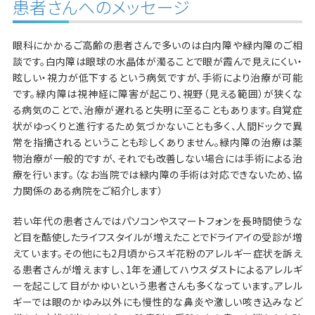
患者さんへのメッセージ
眼科にかかるご高齢の患者さんで多いのは白内障や緑内障のご相
談です。白内障は眼球の水晶体が濁ることで眼が霞んで見えにくい・
眩しい・視力が低下するという病気ですが、手術により治療が可能
です。緑内障は視神経に障害が起こり、視野（見える範囲）が狭くな
る病気のことで、治療が遅れると失明に至ることもあります。自覚症
状がゆっくりと進行するため気づかないことも多く、人間ドックで異
常を指摘されるということも珍しくありません。緑内障の治療は薬
物治療が一般的ですが、それでも改善しない場合には手術による治
療を行います。（なお当院では緑内障の手術は対応できないため、協
力関係のある病院をご紹介します）
若い年代の患者さんではパソコンやスマートフォンを長時間使うな
ど目を酷使したライフスタイルが増えたことでドライアイの受診が増
えています。その他にも2月頃からスギ花粉のアレルギー症状を訴え
る患者さんが増えますし、1年を通してハウスダストによるアレルギ
ーを起こして目がかゆいという患者さんも多くなっています。アレル
ギーでは眼のかゆみ以外にも慢性的な鼻炎や激しい咳き込みなど