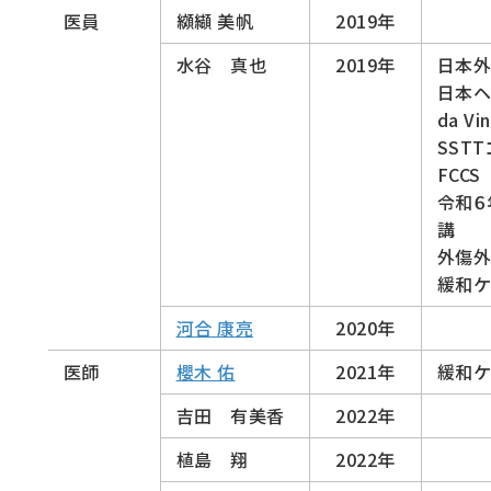
医員
纐纈 美帆
2019年
水谷 真也
2019年
日本
日本ヘ
da Vin
SST
FCC
令和６
講
外傷外
緩和ケ
河合 康亮
2020年
医師
櫻木 佑
2021年
緩和ケ
吉田 有美香
2022年
植島 翔
2022年