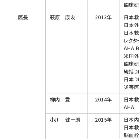
臨床
医長
萩原 康友
2013年
日本
日本
日本救
レクタ
AHA
米国外
臨床
統括D
日本D
災害医
栁内 愛
2014年
日本
AHA
小川 健一朗
2015年
日本
日本
脳血