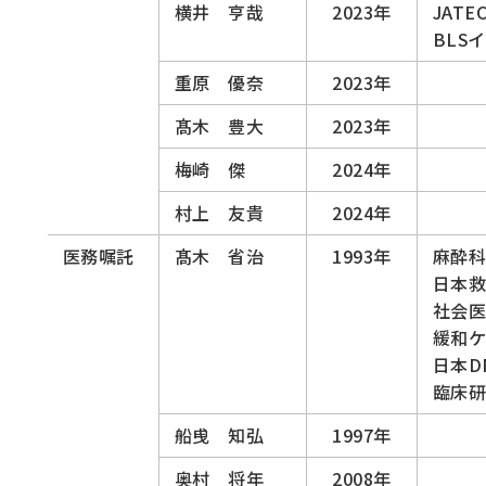
横井 亨哉
2023年
JAT
BLS
重原 優奈
2023年
髙木 豊大
2023年
梅崎 傑
2024年
村上 友貴
2024年
医務嘱託
髙木 省治
1993年
麻酔
日本
社会医
緩和ケ
日本D
臨床
船曵 知弘
1997年
奥村 将年
2008年