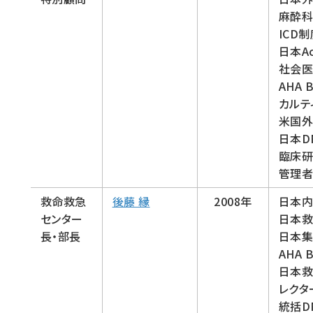
麻酔
ICD
日本Ac
社会医
AHA
カルテ
米国外
日本D
臨床
管理者
救命救急
後藤 縁
2008年
日本
センター
日本救
長・部長
日本
AHA 
日本救
レクタ
統括D