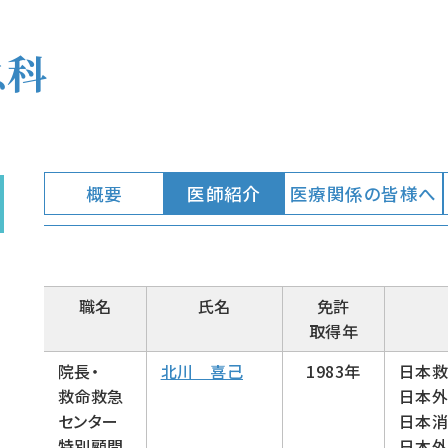
急科
概要
医師紹介
医療関係の皆様へ
職名
氏名
免許
取得年
院長・
北川 喜己
1983年
日本救
救命救急
日本外
センター
日本消
特別顧問
日本