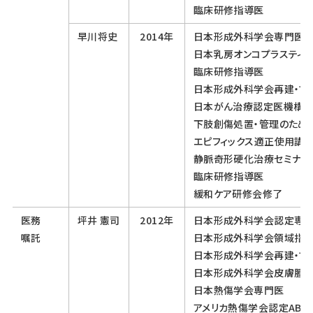
臨床研修指導医
早川将史
2014年
日本形成外科学会専門医
日本乳房オンコプラスティ
臨床研修指導医
日本形成外科学会再建・マ
日本がん治療認定医機構
下肢創傷処置・管理のため
エピフィックス適正使用講
静脈奇形硬化治療セミナー
臨床研修指導医
緩和ケア研修会修了
医務
坪井 憲司
2012年
日本形成外科学会認定専
嘱託
日本形成外科学会領域指
日本形成外科学会再建・マ
日本形成外科学会皮膚腫
日本熱傷学会専門医
アメリカ熱傷学会認定ABL