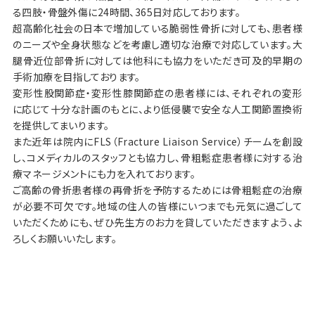
る四肢・骨盤外傷に24時間、365日対応しております。
超高齢化社会の日本で増加している脆弱性骨折に対しても、患者様
のニーズや全身状態などを考慮し適切な治療で対応しています。大
腿骨近位部骨折に対しては他科にも協力をいただき可及的早期の
手術加療を目指しております。
変形性股関節症・変形性膝関節症の患者様には、それぞれの変形
に応じて十分な計画のもとに、より低侵襲で安全な人工関節置換術
を提供してまいります。
また近年は院内にFLS（Fracture Liaison Service）チームを創設
し、コメディカルのスタッフとも協力し、骨粗鬆症患者様に対する治
療マネージメントにも力を入れております。
ご高齢の骨折患者様の再骨折を予防するためには骨粗鬆症の治療
が必要不可欠です。地域の住人の皆様にいつまでも元気に過ごして
いただくためにも、ぜひ先生方のお力を貸していただきますよう、よ
ろしくお願いいたします。