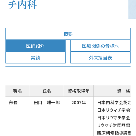
チ内科
概要
医師紹介
医療関係の皆様へ
実績
外来担当表
職名
氏名
資格取得年
資 格 
部長
田口 雄一郎
2007年
日本内科学会認定
日本リウマチ学会専
日本リウマチ学会指
リウマチ財団登録医
臨床研修指導講習