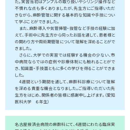
た。実習当初はアンプルの取り扱いやシリンジ操作など
不慣れな点も多くありましたが、先生方にご指導いただ
きながら、麻酔管理に関する基本的な知識や手技につい
て学ぶことができました。
また、麻酔導入や気管挿管・抜管など手技の経験に加
えて、手術中に先生方から伺ったお話を通して、患者様と
の関わり方や周術期管理について理解を深めることがで
きました。
さらに、大学での実習では経験する機会の少ない、市
中病院ならではの症例や診療体制にも触れることがで
き、知識面・手技面ともに多くの学びを得ることができま
した。
4週間という期間を通して、麻酔科診療について理解
を深める貴重な機会となりました。ご指導いただいた先
生方をはじめ、関係者の皆様に感謝申し上げます。（愛知
医科大学 ６年生）
名古屋掖済会病院の麻酔科にて、4週間にわたる臨床実