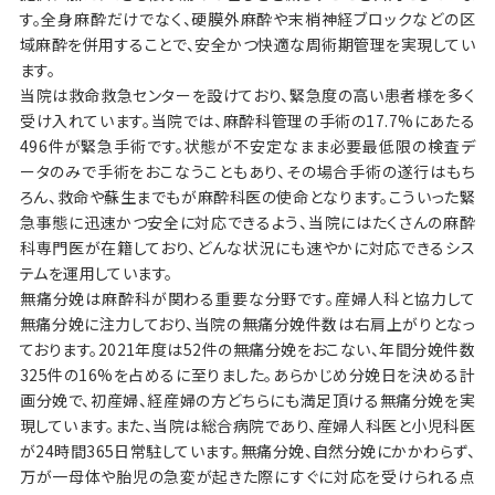
す。全身麻酔だけでなく、硬膜外麻酔や末梢神経ブロックなどの区
域麻酔を併用することで、安全かつ快適な周術期管理を実現してい
ます。
当院は救命救急センターを設けており、緊急度の高い患者様を多く
受け入れています。当院では、麻酔科管理の手術の17.7%にあたる
496件が緊急手術です。状態が不安定なまま必要最低限の検査デ
ータのみで手術をおこなうこともあり、その場合手術の遂行はもち
ろん、救命や蘇生までもが麻酔科医の使命となります。こういった緊
急事態に迅速かつ安全に対応できるよう、当院にはたくさんの麻酔
科専門医が在籍しており、どんな状況にも速やかに対応できるシス
テムを運用しています。
無痛分娩は麻酔科が関わる重要な分野です。産婦人科と協力して
無痛分娩に注力しており、当院の無痛分娩件数は右肩上がりとなっ
ております。2021年度は52件の無痛分娩をおこない、年間分娩件数
325件の16%を占めるに至りました。あらかじめ分娩日を決める計
画分娩で、初産婦、経産婦の方どちらにも満足頂ける無痛分娩を実
現しています。また、当院は総合病院であり、産婦人科医と小児科医
が24時間365日常駐しています。無痛分娩、自然分娩にかかわらず、
万が一母体や胎児の急変が起きた際にすぐに対応を受けられる点