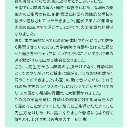
習の機会をいただき、誠にありがとうございました。
実習では、麻酔の導入・維持・抜管をはじめ、指導医の先
生方のご指導のもと、麻酔管理に必要な実践的な手技を
数多く経験させていただきました。座学で学んだ知識を
実際の臨床現場で活かすことができ、大変貴重な経験と
なりました。
また、市中病院ならではの診療体制や症例について数多
く実習させていただき、大学病院の麻酔科とはまた異な
った働き方やキャリアについても学ぶことができ、将来の
選択肢がさらに広がる機会となりました。
さらに、先生方からは麻酔の手技だけでなく、麻酔科医
としてのやりがいなど将来に繋がるようなお話も数多く
伺うことができました。お互いに助け合いながら、それぞ
れの先生方のライフスタイルに合わせてご勤務されてお
り、その温かい職場の雰囲気に大変惹かれました。
この度の実習を通じ、麻酔科の診療に対する理解を大き
く深めることができました。熱心にご指導いただきました
先生方をはじめ、お世話になりました皆様に心より厚く
御礼申し上げます。（名古屋大学 ６年生）