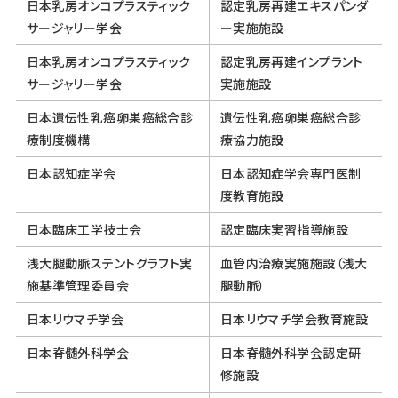
日本乳房オンコプラスティック
認定乳房再建エキスパンダ
サージャリー学会
ー実施施設
日本乳房オンコプラスティック
認定乳房再建インプラント
サージャリー学会
実施施設
日本遺伝性乳癌卵巣癌総合診
遺伝性乳癌卵巣癌総合診
療制度機構
療協力施設
日本認知症学会
日本認知症学会専門医制
度教育施設
日本臨床工学技士会
認定臨床実習指導施設
浅大腿動脈ステントグラフト実
血管内治療実施施設（浅大
施基準管理委員会
腿動脈）
日本リウマチ学会
日本リウマチ学会教育施設
日本脊髄外科学会
日本脊髄外科学会認定研
修施設