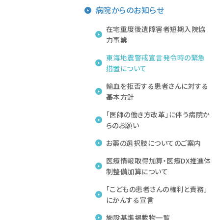
病院からのお知らせ
年報
病院情報の公表
在宅重度後遺障害者短期入院協
力事業
病院機能評価
東海地震警戒宣言発令時の緊急
臨床研修評価
措置について
地域医療支援病院
輸血を拒否する患者さんに対する
基本方針
救命救急センター
「医師の働き方改革」に伴う病院か
愛知県がん診療拠点病院
らのお願い
災害拠点病院
お薬の選択肢についてのご案内
救急関連実績
医療情報取得加算・医療DX推進体
DPC特定病院群の指定について
制整備加算について
「こどもの患者さんの権利と責務」
にかんする宣言
施設基準掲載物一覧