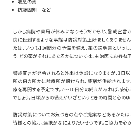
喘息の薬
抗凝固剤 など
しかし病院や薬局が休みになりそうだからと、警戒宣言
院に殺到するような事態は防災対策上好ましくありません
たは、いつも1週間分の予備を備え、薬の説明書といっし
う。どの薬がそれにあたるかについては、主治医にお尋ね下
警戒宣言が発令されると外来は休診になりますが、3日以
所の何カ所かに診療所が設けられ、薬剤が供給されます
療を再開する予定です。7～10日分の備えがあれば、安
でしょう。日頃からの備えがいざというときの時間と心のゆ
防災対策についてお気づきの点やご提案などあるかたは
皆様との協力、連携がなによりたいせつです。ご協力を心