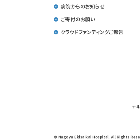
病院からのお知らせ
年報
病院情報の公表
ご寄付のお願い
在宅重度後遺障害者短期入院協
力事業
病院機能評価
クラウドファンディングご報告
東海地震警戒宣言発令時の緊急
臨床研修評価
措置について
地域医療支援病院
輸血を拒否する患者さんに対する
基本方針
救命救急センター
「医師の働き方改革」に伴う病院か
愛知県がん診療拠点病院
らのお願い
災害拠点病院
お薬の選択肢についてのご案内
救急関連実績
医療情報取得加算・医療DX推進体
〒4
DPC特定病院群の指定について
制整備加算について
「こどもの患者さんの権利と責務」
にかんする宣言
© Nagoya Ekisaikai Hospital. All Rights Res
施設基準掲載物一覧