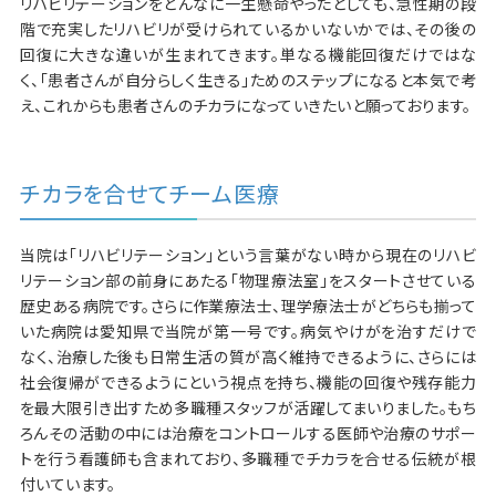
リハビリテーションをどんなに一生懸命やったとしても、急性期の段
階で充実したリハビリが受けられているかいないかでは、その後の
回復に大きな違いが生まれてきます。単なる機能回復だけではな
く、「患者さんが自分らしく生きる」ためのステップになると本気で考
え、これからも患者さんのチカラになっていきたいと願っております。
チカラを合せてチーム医療
当院は「リハビリテーション」という言葉がない時から現在のリハビ
リテーション部の前身にあたる「物理療法室」をスタートさせている
歴史ある病院です。さらに作業療法士、理学療法士がどちらも揃って
いた病院は愛知県で当院が第一号です。病気やけがを治すだけで
なく、治療した後も日常生活の質が高く維持できるように、さらには
社会復帰ができるようにという視点を持ち、機能の回復や残存能力
を最大限引き出すため多職種スタッフが活躍してまいりました。もち
ろんその活動の中には治療をコントロールする医師や治療のサポー
トを行う看護師も含まれており、多職種でチカラを合せる伝統が根
付いています。