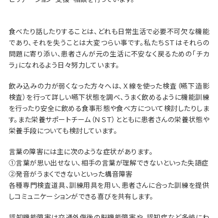
食べたり話したりすることは、どれも日常生活で必要不可欠な機能
であり、それを失うことは大変つらい事です。私たちＳＴはそれらの
問題に寄り添い、患者さんが元の生活に不安なく戻るための「チカ
ラ」になれるよう日々努力しています。
飲み込みの力が弱くなった方々へは、Ｘ線を使った検査（嚥下造影
検査）を行って詳しい嚥下状態を調べ、うまく飲めるように機能訓練
を行ったり安全に飲める食事形態や食べ方について検討したりしま
す。また栄養サポートチーム（ＮＳＴ）とともに患者さんの栄養状態や
栄養手段についても検討しています。
言葉の障害には主に次のような症状があります。
①言葉が思い出せない、相手の言葉が理解できないといった失語症
②発音がうまくできないといった構音障害
各種専門検査道具、訓練用具を用い、患者さんに合った訓練を提供
しコミュニケーションができる喜びを共有します。
認知機能障害は交通外傷後の脳機能障害や、認知症など多岐にわ