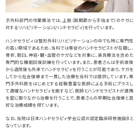
手外科部門の作業療法では、上肢（肩関節から手指まで）のケガに
対するリハビリテーション(ハンドセラピィ)を行っています。
ハンドセラピィは整形外科リハビリテーションの中でも特に専門性
の高い領域であるため、当科では専従のハンドセラピストが在籍し、
骨折、脱臼、神経・腱・血管のケガなどを対象に、装具療法を含めた
専門的な機能回復訓練を行っています。また、患者さんは手術直後
から退院後も外来でハンドセラピィを行うことが可能であり、ケガを
してから社会復帰まで一貫した治療を当科では提供しています。専
門手外科医をはじめとする経験豊富な医師による手術にプラスし
て適確なハンドセラピィを施すなど、医師とハンドセラピストが連携
を密に取りながら治療を行うことで、患者さんの早期社会復帰と良
好な治療成績を得ています。
なお、当院は日本ハンドセラピィ学会公認の認定臨床研修施設Bと
なっています。