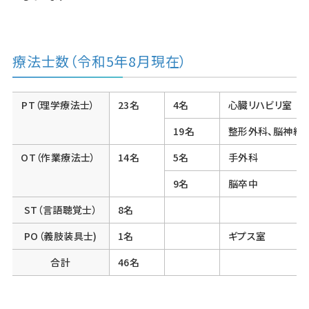
療法士数（令和5年8月現在）
PT（理学療法士）
23名
4名
心臓リハビリ室
19名
整形外科、脳神経
OT（作業療法士）
14名
5名
手外科
9名
脳卒中
ST（言語聴覚士）
8名
PO（義肢装具士)
1名
ギプス室
合計
46名