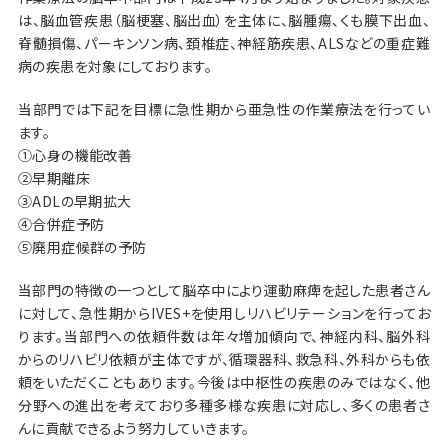
は、脳血管疾患（脳梗塞、脳出血）を主体に、脳腫瘍、くも膜下出血、
脊髄損傷、パーキンソン病、頚椎症、神経筋疾患、ALSなどの重症難
病の疾患を対象にしております。
当部門では下記を目標に急性期から亜急性の作業療法を行ってい
ます。
①心身の機能改善
②早期離床
③ADLの早期拡大
④合併症予防
⑤廃用症候群の予防
当部門の特徴の一つとして脳卒中により運動麻痺を起した患者さん
に対して、急性期からIVES+を使用しリハビリテーションを行ってお
ります。当部門への依頼件数は年々増加傾向で、神経内科、脳外科
からのリハビリ依頼が主体ですが、循環器科、救急科、外科からも依
頼をいただくこともあります。今後は中枢性の疾患のみではなく、他
分野への進出を考えており多種多様な疾患に対応し、多くの患者さ
んに貢献できるよう努力していきます。