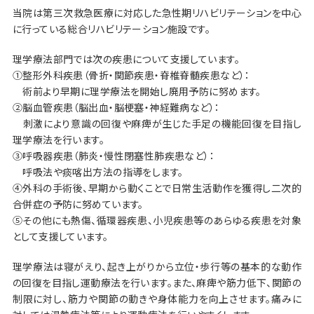
当院は第三次救急医療に対応した急性期リハビリテーションを中心
に行っている総合リハビリテーション施設です。
理学療法部門では次の疾患について支援しています。
①整形外科疾患（骨折・関節疾患・脊椎脊髄疾患など）：
術前より早期に理学療法を開始し廃用予防に努めます。
②脳血管疾患（脳出血・脳梗塞・神経難病など）：
刺激により意識の回復や麻痺が生じた手足の機能回復を目指し
理学療法を行います。
③呼吸器疾患（肺炎・慢性閉塞性肺疾患など）：
呼吸法や痰喀出方法の指導をします。
④外科の手術後、早期から動くことで日常生活動作を獲得し二次的
合併症の予防に努めています。
⑤その他にも熱傷、循環器疾患、小児疾患等のあらゆる疾患を対象
として支援しています。
理学療法は寝がえり、起き上がりから立位・歩行等の基本的な動作
の回復を目指し運動療法を行います。また、麻痺や筋力低下、関節の
制限に対し、筋力や関節の動きや身体能力を向上させます。痛みに