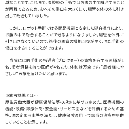
単なことです。これまで、腹腔鏡の手術ではお腹の中で縫合すること
が困難であるため、おへその傷口を大きくして、腸管を体の外に引き
出して吻合していました。
しかし、ロボット手術では多関節機能と安定した縫合操作により、
お腹の中で吻合することができるようになりました。腸管を体外に
引き出さなくていいので、術後の腸管の機能回復が早く、また手術の
傷口を小さくすることができます。
当院には同手術の指導者（プロクター）の資格を有する医師が1
名、術者資格を持つ医師が4名おり、体制は万全です。“患者様にや
さしい“医療を届けたいと思います。
※施設基準とは…
厚生労働大臣が健康保険法等の規定に基づき定めた、医療機関の
機能・設備・診療体制・安全面・サービス面などを評価するための基
準。国の定める水準を満たし、健康保険適用下で該当の治療を提供
していることを示します。