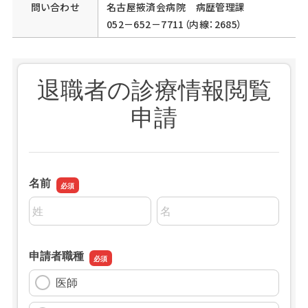
問い合わせ
名古屋掖済会病院 病歴管理課
052－652－7711（内線：2685）