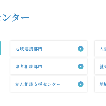
センター
地域連携
部門
入
患者相談
部門
就
がん相談支援センター
地