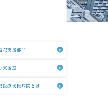
退院支援
部門
労支援
室
域医療支援病院とは