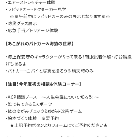
・エアーストレッチャー体験
・ラピッドカー・ドクターカー見学
※※午前中はラピッドカーのみの展示となります※※
・防災グッズ展示
・応急手当／トリアージ体験
【あこがれのパトカー＆海猿の世界】
・海上保安庁のキャラクターがやって来る！制服試着体験・灯台輪投
げもあるよ
・パトカー・白バイと写真を撮ろう※晴天時のみ
【注目！今年度初の相談＆体験コーナー】
・ACP相談ブース ～人生会議について知ろう！～
・誰でもできるEスポーツ
・体のゆがみチェック&ゆがみ改善ゲーム
・絵本づくり体験 ※要予約
★上記予約ボタンよりフォームにてご予約ください★