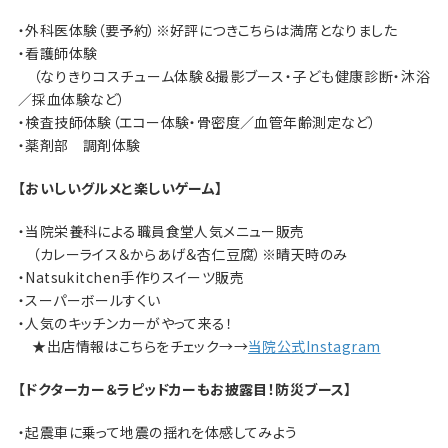
・外科医体験（要予約）※好評につきこちらは満席となりました
・看護師体験
（なりきりコスチューム体験＆撮影ブース・子ども健康診断・沐浴
／採血体験など）
・検査技師体験（エコー体験・骨密度／血管年齢測定など）
・薬剤部 調剤体験
【おいしいグルメと楽しいゲーム】
・当院栄養科による職員食堂人気メニュー販売
（カレーライス＆からあげ＆杏仁豆腐）※晴天時のみ
・Natsukitchen手作りスイーツ販売
・スーパーボールすくい
・人気のキッチンカーがやって来る！
★出店情報はこちらをチェック→→
当院公式Instagram
【ドクターカー＆ラピッドカーもお披露目！防災ブース】
・起震車に乗って地震の揺れを体感してみよう