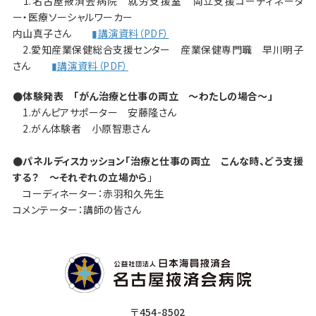
1.名古屋掖済会病院 就労支援室 両立支援コーディネータ
ー・医療ソーシャルワーカー
内山真子さん
▮講演資料（PDF）
2.愛知産業保健総合支援センター 産業保健専門職 早川明子
さん
▮講演資料（PDF）
●体験発表 「がん治療と仕事の両立 ～わたしの場合～」
1.がんピアサポーター 安藤隆さん
2.がん体験者 小原智恵さん
●パネルディスカッション「治療と仕事の両立 こんな時、どう支援
する？ ～それぞれの立場から
」
コーディネーター：赤羽和久先生
コメンテーター：講師の皆さん
〒454-8502