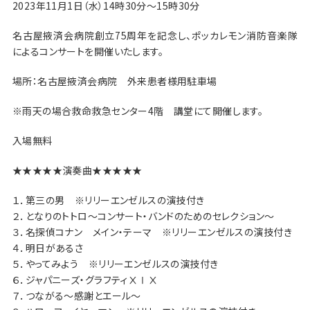
2023年11月1日（水）14時30分～15時30分
名古屋掖済会病院創立75周年を記念し、ポッカレモン消防音楽隊
によるコンサートを開催いたします。
場所：名古屋掖済会病院 外来患者様用駐車場
※雨天の場合救命救急センター4階 講堂にて開催します。
入場無料
★★★★★演奏曲★★★★★
１．第三の男 ※リリーエンゼルスの演技付き
２．となりのトトロ～コンサート・バンドのためのセレクション～
３．名探偵コナン メイン・テーマ ※リリーエンゼルスの演技付き
４．明日があるさ
５．やってみよう ※リリーエンゼルスの演技付き
６．ジャパニーズ・グラフティⅩⅠⅩ
７．つながる～感謝とエール～