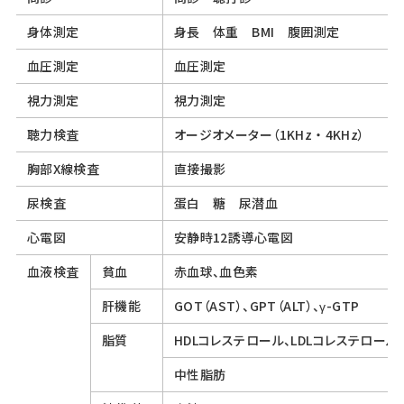
身体測定
身長 体重 BMI 腹囲測定
血圧測定
血圧測定
視力測定
視力測定
聴力検査
オージオメーター（1KHz ・ 4KHz）
胸部X線検査
直接撮影
尿検査
蛋白 糖 尿潜血
心電図
安静時12誘導心電図
血液検査
貧血
赤血球、血色素
肝機能
GOT（AST）、GPT（ALT）、γ-GTP
脂質
HDLコレステロール、LDLコレステロール
中性脂肪