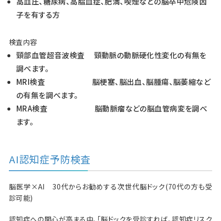
高血圧、糖尿病、高脂血症、肥満、喫煙などの脳卒中危険因
子を有する方
検査内容
頸部血管超音波検査 頸動脈の動脈硬化性変化の有無を
調べます。
MRI検査 脳梗塞、脳出血、脳腫瘍、脳萎縮など
の有無を調べます。
MRA検査 脳動脈瘤などの脳血管病変を調べ
ます。
AI認知症予防検査
脳医学×AI 30代からお勧めする次世代脳ドック(70代の方も受
診可能)
認知症への関心が高まる中、「脳ドックを受診すれば、認知症リスク