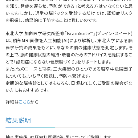
を知り、発症を遅らせ、予防ができる」と考える方は少なくないと思
います。しかし、通常の脳ドックを受診するだけでは、認知症リスク
を把握し、効果的に予防することは難しいのです。
東北大学 加齢医学研究所監修「BrainSuite™」(ブレイン・スイート)
は、頭部MRI画像を人工知能(AI)により解析し、東北大学による脳
医学研究の成果をもとに、あなたの脳の健康状態を測定します。そ
の上で、脳の健康状態の維持・改善のためのアドバイスを提供するこ
とで「認知症にならない健康脳づくり」をサポートします。
また、他のコースと同様、三大疾患のひとつである脳卒中危険因子
についても、いち早く確認し、予防へ繋げます。
定期的な脳検診としてはもちろん、日頃お忙しく、ご受診の機会がな
い方にもおすすめです。
詳細は
こちら
から
結果説明
検査実施後、神経内科医師が結果についてご説明します。