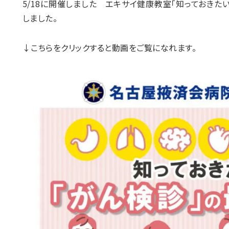
5/18に開催しました エキサイ健康教室「知っておきた
しました。
↓こちらをクリックすると動画をご覧になれます。