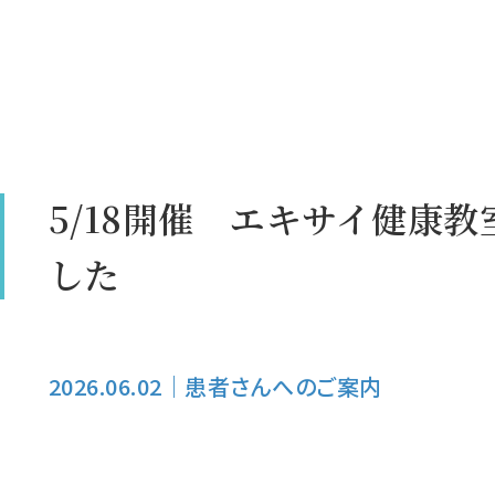
5/18開催 エキサイ健康
した
2026.06.02
｜
患者さんへのご案内
）