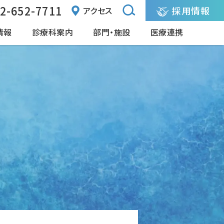
2-652-7711
採用情報
アクセス
情報
診療科案内
部門・施設
医療連携