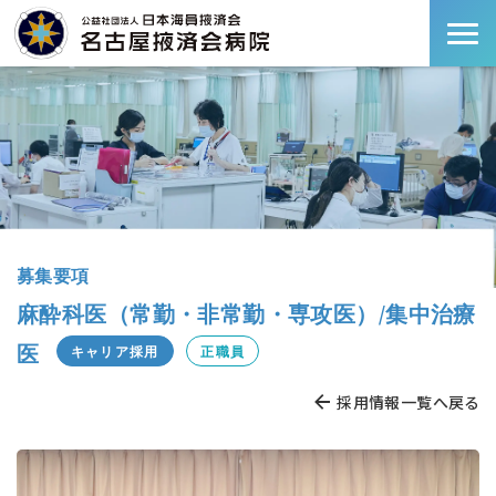
募集要項
麻酔科医（常勤・非常勤・専攻医）/集中治療
医
キャリア採用
正職員
採用情報一覧へ戻る