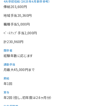
4大卒初任給（2025年４月新卒参考）
俸給203,600円
地域手当20,360円
職種手当5,000円
ﾍﾞｰｽｱｯﾌﾟ手当2,000円
計230,960円
既卒者
経験年数に応じます
通勤手当
月最大45,000円まで
昇給
年1回
賞与
年2回（但し、初年度は2.6ヶ月分）