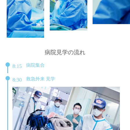
病院見学の流れ
病院集合
8:15
救急外来 見学
8:30