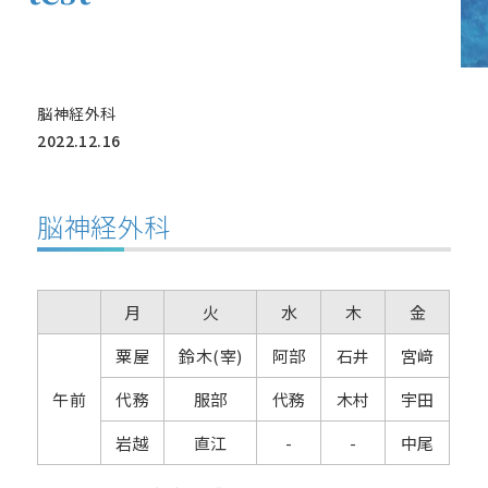
脳神経外科
2022.12.16
脳神経外科
月
火
水
木
金
粟屋
鈴木(宰)
阿部
石井
宮﨑
午前
代務
服部
代務
木村
宇田
岩越
直江
-
-
中尾