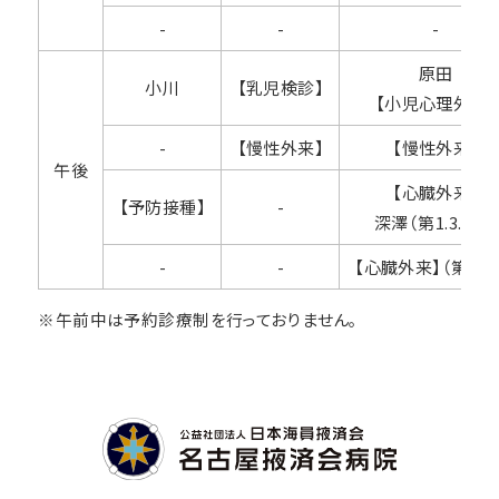
-
-
-
原田
小川
【乳児検診】
【小児心理外来】
-
【慢性外来】
【慢性外来】
午後
【心臓外来】
【予防接種】
-
深澤（第1.3.5週）
-
-
【心臓外来】（第2.4
※午前中は予約診療制を行っておりません。